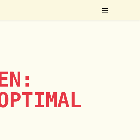
etten
UFC Live Wetten:
egie:
Strategien für In-
erte Tipps
Play MMA Betting
Prognosen
EN:
OPTIMAL