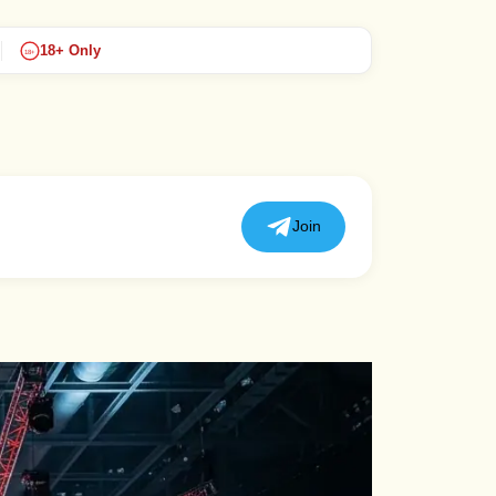
18+ Only
18+
Join